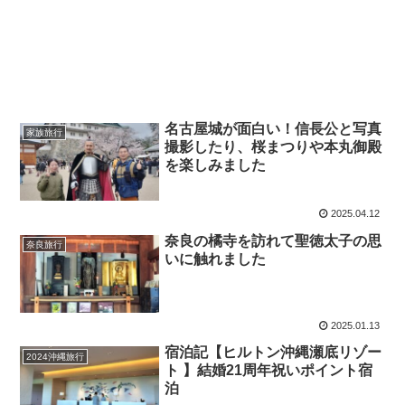
名古屋城が面白い！信長公と写真
家族旅行
撮影したり、桜まつりや本丸御殿
を楽しみました
2025.04.12
奈良の橘寺を訪れて聖徳太子の思
奈良旅行
いに触れました
2025.01.13
宿泊記【ヒルトン沖縄瀬底リゾー
2024沖縄旅行
ト 】結婚21周年祝いポイント宿
泊