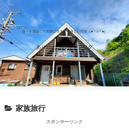
日々を感謝して大切に生きていきたいです（●＾o＾●）
ありがとうの人生ブログ
家族旅行
スポンサーリンク