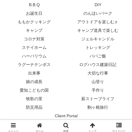
B.B.Q
DIY
お誕生日
のんほいパーク
ももかクッキング
アウトドアを楽しむ♬
キャンプ
キャンプ道具で楽しむ
コロナ対策
ジェルキャンドル
ステイホーム
トレッキング
ハーバリウム
パパご飯
ラグーナテンボス
ログハウス建築日記
出来事
大切な行事
娘の成長
山登り
愛知こどもの国
手作り
牧歌の里
薪ストーブライフ
防災用品
駒ヶ根旅行
Client Portal
© 2018 ありがとうの人生ブログ.
メニュー
ホーム
検索
トップ
サイドバー