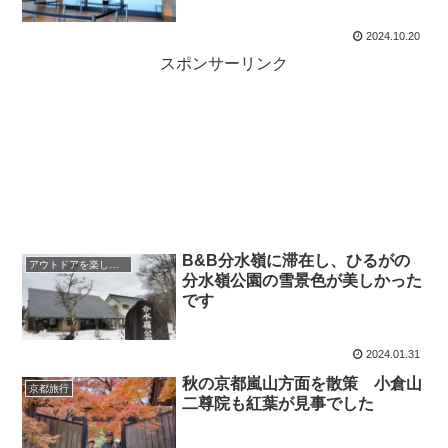
2024.10.20
スポンサーリンク
B&B分水嶺に滞在し、ひるがの
アウトドアを楽しむ♬
分水嶺公園の雪景色が美しかった
です
2024.01.31
秋の京都嵐山方面を散策 小倉山
京都旅行
二尊院も紅葉が見事でした