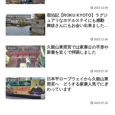
2023.12.09
宿泊記【ROKU KYOTO】ラグジ
ROKU KYOTO宿泊
ュアリなホテルステイにも感動
舞妓さんにもお会い出来ました
（チェックイン編）
2023.12.06
久能山東照宮では家康公の手形や
家族旅行
新廟を近くで拝謁しました
2023.07.26
日本平ロープウェイから久能山東
家族旅行
照宮へ どうする家康人気でにぎ
わっています
2023.07.20