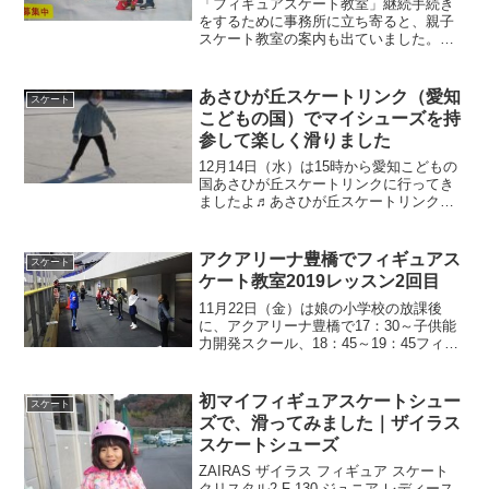
「フィギュアスケート教室」継続手続き
をするために事務所に立ち寄ると、親子
スケート教室の案内も出ていました。写
真をよくよく見てみると自分と娘の百香
の様子がアップで写っていました(^^♪使
っていただいてありがとうございます。
あさひが丘スケートリンク（愛知
スケート
記念になります☆
こどもの国）でマイシューズを持
参して楽しく滑りました
12月14日（水）は15時から愛知こどもの
国あさひが丘スケートリンクに行ってき
ましたよ♬あさひが丘スケートリンク
は、山にも囲まれた場所なので紅葉も綺
麗にみることが出来ます。屋外のスケー
トリンクは子供から大人まで楽しく滑る
アクアリーナ豊橋でフィギュアス
スケート
ことが出来ますね♬
ケート教室2019レッスン2回目
11月22日（金）は娘の小学校の放課後
に、アクアリーナ豊橋で17：30～子供能
力開発スクール、18：45～19：45フィギ
ュアスケート教室でのレッスン2回目を受
けていきました⛸
初マイフィギュアスケートシュー
スケート
ズで、滑ってみました｜ザイラス
スケートシューズ
ZAIRAS ザイラス フィギュア スケート
クリスタル2 F-130 ジュニア レディース