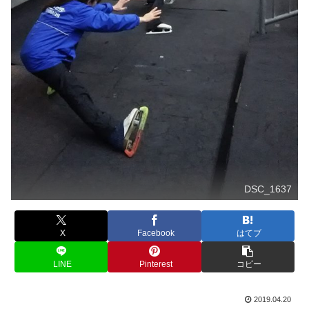
DSC_1637
X
Facebook
はてブ
LINE
Pinterest
コピー
2019.04.20