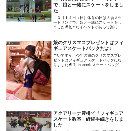
で、娘と一緒にスケートをしまし
た
１０月１４日（日）体育の日は大須スケ
ートリンクで、娘と一緒にスケートをし
ました⛸色々なイベントがあって楽しか
ったですよ(*'▽')特にフィギュアスケート
のエキシビションは百香と一緒に見てい
て感動しました♬
娘のクリスマスプレゼントはフィ
スケート
ギュアスケートバックだよ♪
早いですが、今年の娘のクリスマスプレ
ゼントはフィギュアスケートバックにな
りました⛸ Transpack スケートバッグ こ
ちらが百香にプレゼントしたTranspackの
スケートバックです♪今まではナイロン系
の袋をそのまま使っていたので、スケ...
アクアリーナ豊橋で「フィギュア
スケート
スケート教室」継続手続きをしま
した