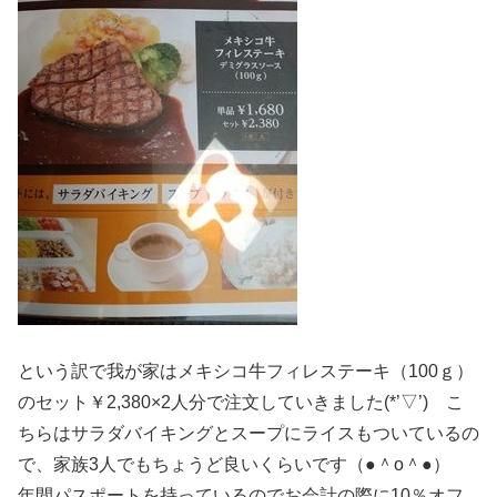
という訳で我が家はメキシコ牛フィレステーキ（100ｇ）
のセット￥2,380×2人分で注文していきました(*’▽’) こ
ちらはサラダバイキングとスープにライスもついているの
で、家族3人でもちょうど良いくらいです（●＾o＾●）
年間パスポートを持っているのでお会計の際に10％オフ