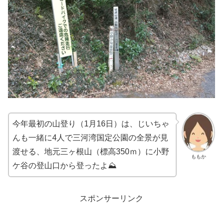
今年最初の山登り（1月16日）は、じいちゃ
んも一緒に4人で三河湾国定公園の全景が見
渡せる、地元三ヶ根山（標高350ｍ）に小野
ももか
ケ谷の登山口から登ったよ⛰
スポンサーリンク