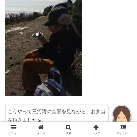
こうやって三河湾の全景を見ながら、お弁当
を頂きました🍙
ももか
メニュー
ホーム
検索
トップ
サイドバー