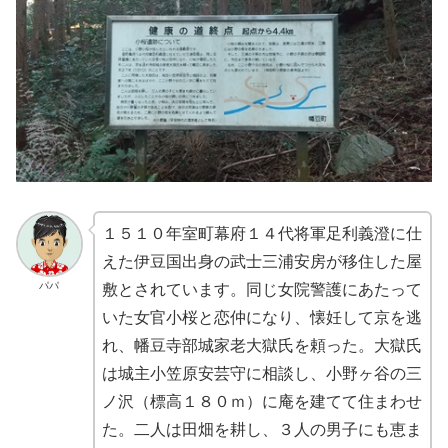
１５１０年室町幕府１４代将軍足利義澄に仕
えた伊豆国出身の武士三浦安房が移住した屋
パパ
敷とされています。同じ女院警護にあたって
いた女官小桜と恋仲になり、懐妊して京を逃
れ、幡豆寺部城家老大獄氏を頼った。大獄氏
は城主小笠原安芸守に相談し、小野ヶ谷の三
ノ沢（標高１８０ｍ）に庵を建てて住まわせ
た。二人は田畑を耕し、３人の男子にも恵ま