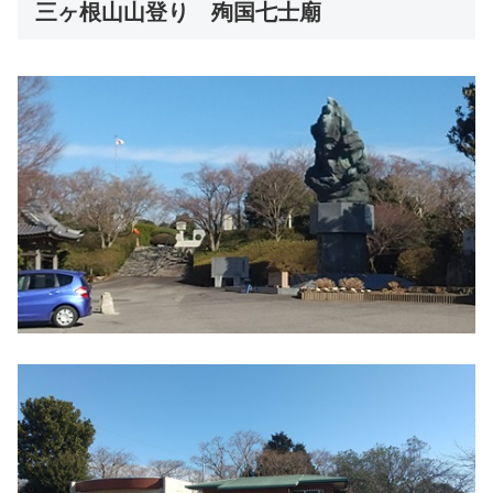
三ヶ根山山登り 殉国七士廟