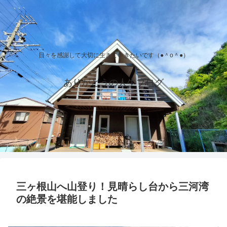
日々を感謝して大切に生きていきたいです（●＾o＾●）
ありがとうの人生ブログ
三ヶ根山へ山登り！見晴らし台から三河湾
の絶景を堪能しました