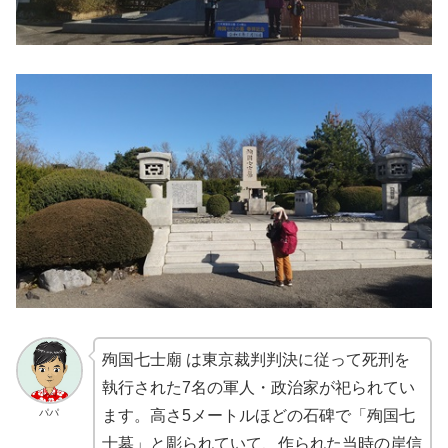
殉国七士廟 は東京裁判判決に従って死刑を
執行された7名の軍人・政治家が祀られてい
パパ
ます。高さ5メートルほどの石碑で「殉国七
士墓」と彫られていて、作られた当時の岸信