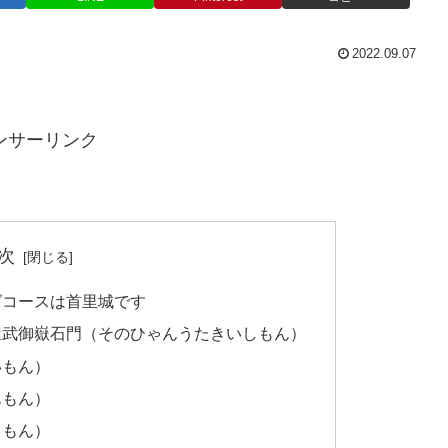
2022.09.07
ンサーリンク
次
グコースは首里城です
屋武御嶽石門（そのひゃんうたきいしもん）
いもん）
んもん）
くもん）