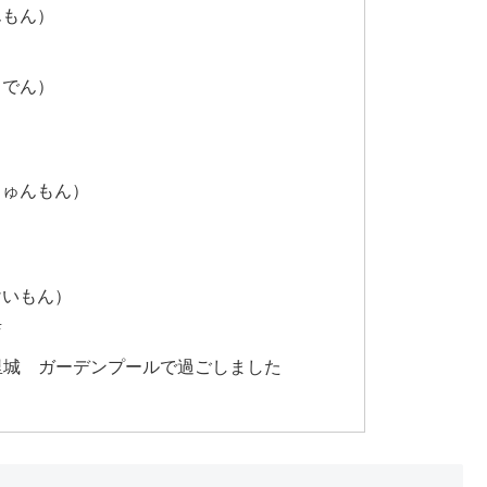
んもん）
りでん）
じゅんもん）
けいもん）
店
里城 ガーデンプールで過ごしました