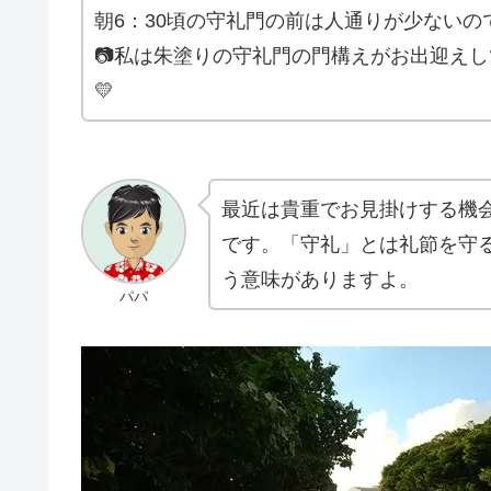
朝6：30頃の守礼門の前は人通りが少ない
📷私は朱塗りの守礼門の門構えがお出迎え
💛
最近は貴重でお見掛けする機
です。「守礼」とは礼節を守
う意味がありますよ。
パパ