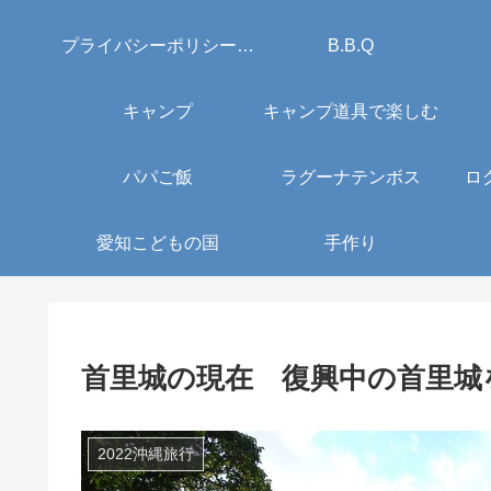
プライバシーポリシー・免責事項
B.B.Q
キャンプ
キャンプ道具で楽しむ
パパご飯
ラグーナテンボス
ロ
愛知こどもの国
手作り
首里城の現在 復興中の首里城
2022沖縄旅行