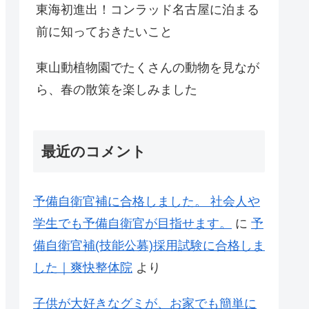
東海初進出！コンラッド名古屋に泊まる
前に知っておきたいこと
東山動植物園でたくさんの動物を見なが
ら、春の散策を楽しみました
最近のコメント
予備自衛官補に合格しました。 社会人や
学生でも予備自衛官が目指せます。
に
予
備自衛官補(技能公募)採用試験に合格しま
した｜爽快整体院
より
子供が大好きなグミが、お家でも簡単に