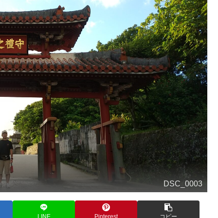
DSC_0003
LINE
Pinterest
コピー