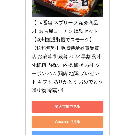
【TV番組 ネプリーグ 紹介商品
♪】名古屋コーチン 燻製セット
【欧州製燻製機でスモーク】
【送料無料】地域特産品賞受賞
店 お歳暮 御歳暮 2022 早割 熨斗 
化粧箱 内祝い 内祝 御祝 お礼 ク
ーポン ハム 鶏肉 地鶏 プレゼン
ト ギフト ありがとう おめでとう 
贈り物 冷蔵 44
楽天市場で見る
Amazonで見る