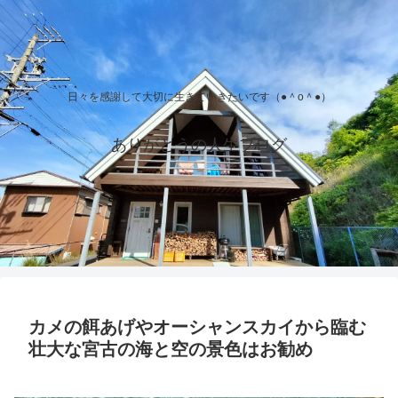
日々を感謝して大切に生きていきたいです（●＾o＾●）
ありがとうの人生ブログ
カメの餌あげやオーシャンスカイから臨む
壮大な宮古の海と空の景色はお勧め