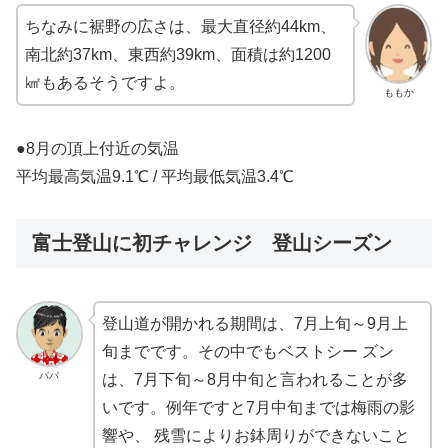
ちなみに裾野の広さは、最大直径約44km、
南北約37km、東西約39km、面積は約1200
㎢もあるそうですよ。
ももか
●8月の頂上付近の気温
平均最高気温9.1℃ / 平均最低気温3.4℃
富士登山に初チャレンジ 登山シーズン
登山道が開かれる期間は、7月上旬～9月上
旬までです。その中でもベストシー ズン
パパ
は、7月下旬～8月中旬と言われることが多
いです。例年ですと7月中旬までは梅雨の影
響や、 残雪によりお鉢周りができないこと